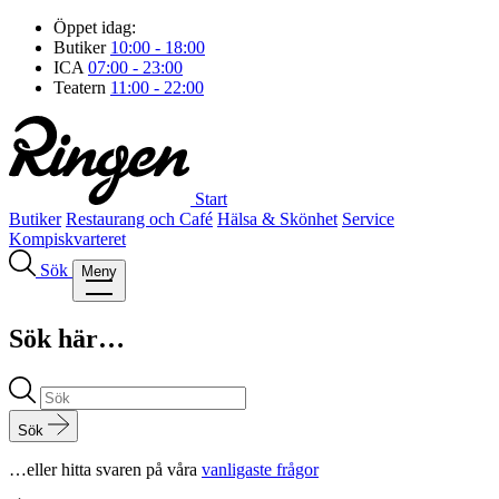
Öppet idag:
Butiker
10:00 - 18:00
ICA
07:00 - 23:00
Teatern
11:00 - 22:00
Start
Butiker
Restaurang och Café
Hälsa & Skönhet
Service
Kompiskvarteret
Sök
Meny
Sök här…
Sök
…eller hitta svaren på våra
vanligaste frågor