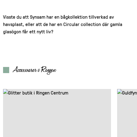
Visste du att Synsam har en bågkollektion tillverkad av
havsplast, eller att de har en Circular collection där gamla
glasögon får ett nytt liv?
Accessoarer i Ringen
Read about: Glitter
Read about