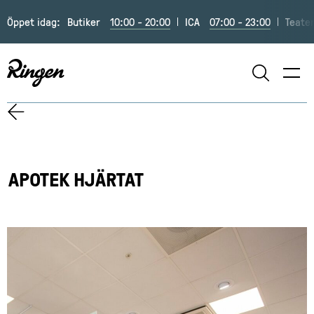
Öppet idag:
Butiker
10:00 - 20:00
ICA
07:00 - 23:00
Teate
SÖK
APOTEK HJÄRTAT