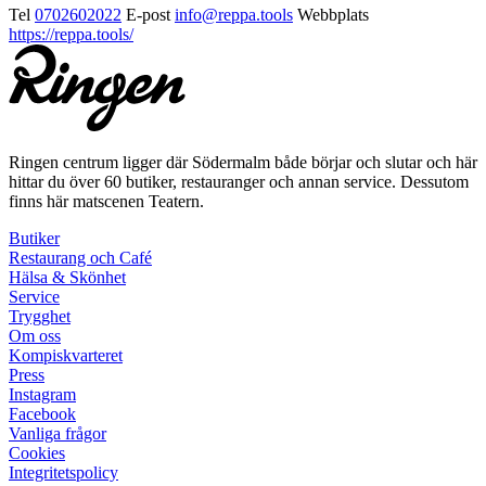
Tel
0702602022
E-post
info@reppa.tools
Webbplats
https://reppa.tools/
Ringen centrum ligger där Södermalm både börjar och slutar och här
hittar du över 60 butiker, restauranger och annan service. Dessutom
finns här matscenen Teatern.
Butiker
Restaurang och Café
Hälsa & Skönhet
Service
Trygghet
Om oss
Kompiskvarteret
Press
Instagram
Facebook
Vanliga frågor
Cookies
Integritetspolicy