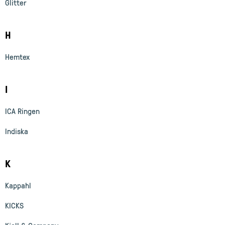
Glitter
H
Hemtex
I
ICA Ringen
Indiska
K
Kappahl
KICKS