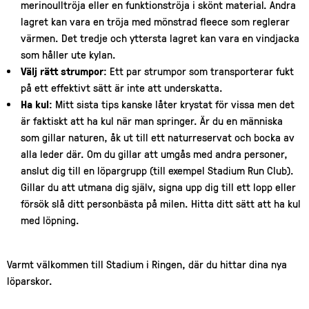
merinoulltröja eller en funktionströja i skönt material. Andra
lagret kan vara en tröja med mönstrad fleece som reglerar
värmen. Det tredje och yttersta lagret kan vara en vindjacka
som håller ute kylan.
Välj rätt strumpor
: Ett par strumpor som transporterar fukt
på ett effektivt sätt är inte att underskatta.
Ha kul
: Mitt sista tips kanske låter krystat för vissa men det
är faktiskt att ha kul när man springer. Är du en människa
som gillar naturen, åk ut till ett naturreservat och bocka av
alla leder där. Om du gillar att umgås med andra personer,
anslut dig till en löpargrupp (till exempel Stadium Run Club).
Gillar du att utmana dig själv, signa upp dig till ett lopp eller
försök slå ditt personbästa på milen. Hitta ditt sätt att ha kul
med löpning.
Varmt välkommen till Stadium i Ringen, där du hittar dina nya
löparskor.