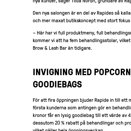
nya kunder, säger Tilda Nordh, grundare av Ra
Den nya salongen är en del av Rapides så kalla
och mer maxat butikskoncept med stort fokus
– Här har vi full produktmeny, full behandlings
kommer vi att ha fem behandlingsstolar, vilket 
Brow & Lash Bar än tidigare.
INVIGNING MED POPCORN
GOODIEBAGS
För att fira öppningen bjuder Rapide in till et
första kunderna som antingen gör en behandlin
kronor får en lyxig goodiebag till ett värde av 
dessutom 20 % rabatt på behandlingar och pr
vilket gäller hela öppningsveckan.