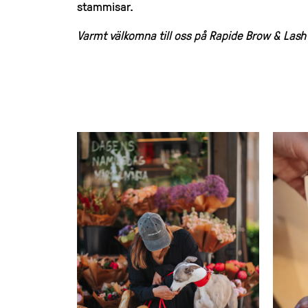
stammisar.
Varmt välkomna till oss på Rapide Brow & Lash 
Read about: Collar of Sweden öppnar
Read abo
pop up på torget!
Ringen