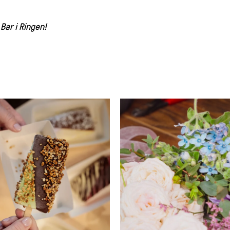
Bar i Ringen!
ut: Le Pop öppnar glassbar i
Read about: Så fixar du finaste
midsommarkransen