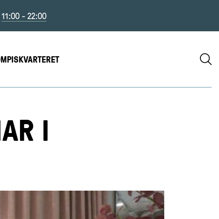
11:00 - 22:00
S
OMPISKVARTERET
AR I